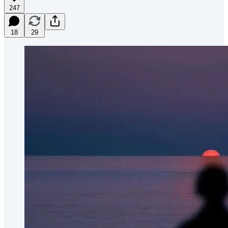
247
18
29