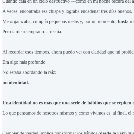
Cuando caía en un ciclo destructivo —como en mi noche oscura del al
A veces, encontraba esa chispa y lograba encadenar tres días buenos.
Me organizaba, cumplía pequeñas metas y, por un momento,
hasta
me
Pero tarde o temprano… recaía.
.
Al recordar esos tiempos, ahora puedo ver con claridad que mi problem
Era algo más profundo.
No estaba abordando la raíz:
mi identidad
.
.
Una identidad no es más que una serie de hábitos que se repiten d
Lo que pensamos de nosotros mismos y cómo vivimos es, al final, el r
.
Cambiar de verdad implica transformar los hábitos
(desde la raíz)
que