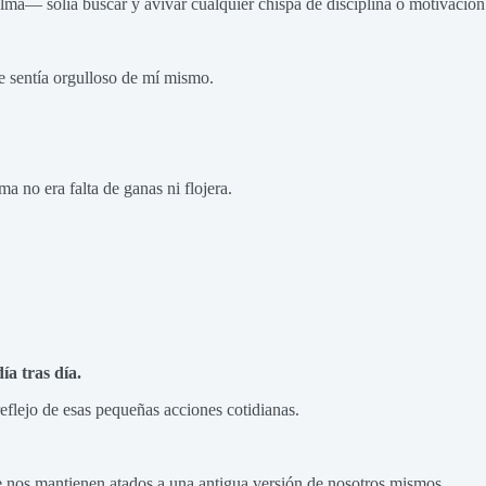
ma— solía buscar y avivar cualquier chispa de disciplina o motivación
 sentía orgulloso de mí mismo.
a no era falta de ganas ni flojera.
ía tras día.
eflejo de esas pequeñas acciones cotidianas.
 nos mantienen atados a una antigua versión de nosotros mismos.